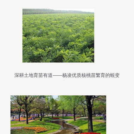
深耕土地育苗有道——杨凌优质核桃苗繁育的蜕变
之路