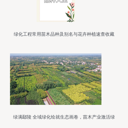
绿化工程常用苗木品种及别名与花卉种植速查收藏
指南
绿满鄢陵 全域绿化绘就生态画卷，苗木产业激活绿
色发展